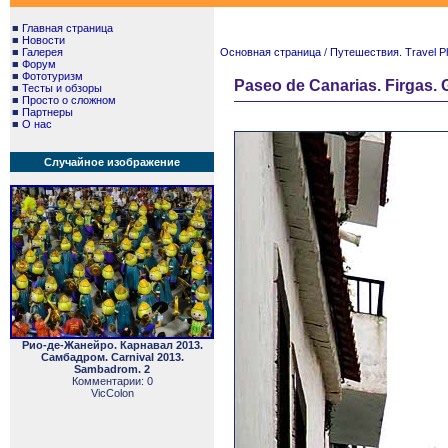
■
Главная страница
■
Новости
■
Галерея
Основная страница
/
Путешествия. Travel P
■
Форум
■
Фототуризм
Paseo de Canarias. Firgas. 
■
Тесты и обзоры
■
Просто о сложном
■
Партнеры
■
О нас
Случайное изображение
Рио-де-Жанейро. Карнавал 2013.
Самбадром. Carnival 2013.
Sambadrom. 2
Комментарии: 0
VicColon