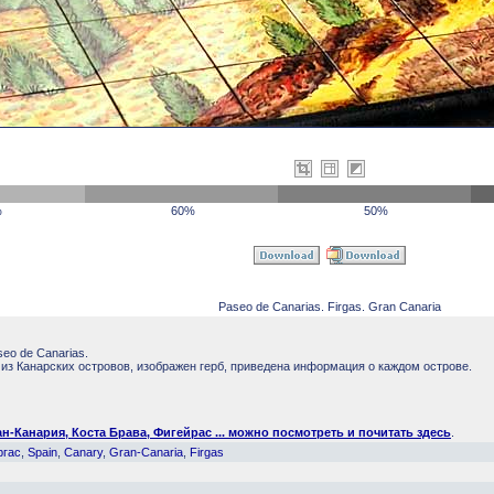
%
60%
50%
Paseo de Canarias. Firgas. Gran Canaria
eo de Canarias.
 из Канарских островов, изображен герб, приведена информация о каждом острове.
-Канария, Коста Брава, Фигейрас ... можно посмотреть и почитать здесь
.
ргас
,
Spain
,
Canary
,
Gran-Canaria
,
Firgas