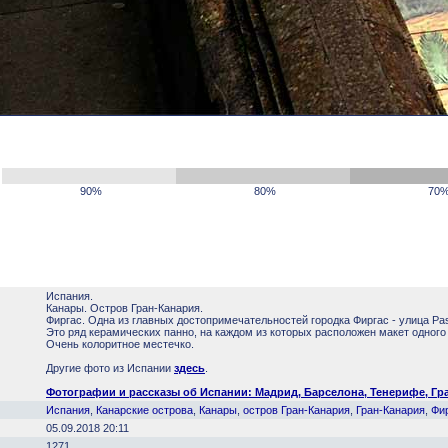
90%
80%
70
Испания.
Канары. Остров Гран-Канария.
Фиргас. Одна из главных достопримечательностей городка Фиргас - улица Pas
Это ряд керамических панно, на каждом из которых расположен макет одного
Очень колоритное местечко.
Другие фото из Испании
здесь
.
Фотографии и рассказы об Испании: Мадрид, Барселона, Тенерифе, Гран
Испания
,
Канарские острова
,
Канары
,
остров Гран-Канария
,
Гран-Канария
,
Фи
05.09.2018 20:11
1271