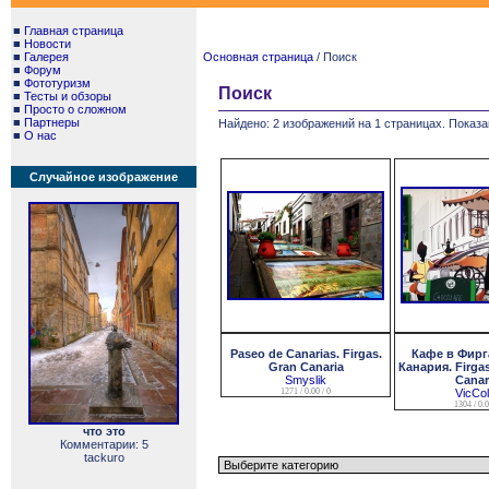
■
Главная страница
■
Новости
■
Галерея
Основная страница
/ Поиск
■
Форум
■
Фототуризм
Поиск
■
Тесты и обзоры
■
Просто о сложном
■
Партнеры
Найдено: 2 изображений на 1 страницах. Показа
■
О нас
Случайное изображение
Paseo de Canarias. Firgas.
Кафе в Фирга
Gran Canaria
Канария. Firgas
Smyslik
Canar
1271 / 0.00 / 0
VicCo
1304 / 0.0
что это
Комментарии: 5
tackuro