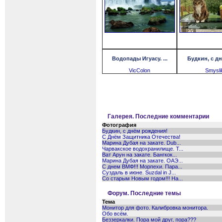
Водопады Игуасу. ...
Будкин, с дн
VicColon
Smysli
Галерея. Последние комментарии
Фотография
Будкин, с днём рождения!
С Днём Защитника Отечества!
Марина Дубая на закате. Dub...
Чарвакское водохранилище. Т...
Ват Арун на закате. Бангкок...
Марина Дубая на закате. ОАЭ...
С днем ВМФ!!! Морпехи. Пара...
Суздаль в июне. Suzdal in J...
Со старым Новым годом!!! Ha...
Форум. Последние темы
Тема
Монитор для фото. Калибровка монитора.
Обо всём.
Беззеркалки. Пора мой друг, пора???