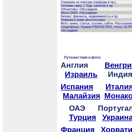
Снимаем на пленэре (природа и пр.).
Готовим сами :). Еда, напитки и пр.
Объективы. Обсуждаем.
Nikon D850. Обсуждаем.
Бизнес: финансы, недвижимость и пр.
Новинки в мире фототехники.
Фото: книги, статьи, ссылки, сайты. Рассказы
Смартфоны: Huawei P30/P40 PRO, Honor 20 P
обсуждаем.
Путешествия и фото
Англия
Венгри
Израиль
Инди
Испания
Итали
Малайзия
Монак
ОАЭ
Португа
Турция
Украин
Франция
Хорват