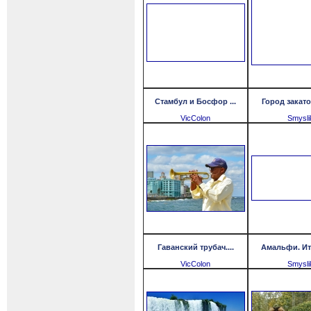
Стамбул и Босфор ...
Город закато
VicColon
Smysli
Гаванский трубач....
Амальфи. Ита
VicColon
Smysli