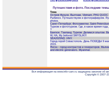
Путешествия и фото. Последние тем
Тема
Остров Фукуок. Вьетнам. Vietnam. PHU QUOC I
Рыбинск. Путешествуем и фотографируем. Rybi
photos.
Санкт-Петербург. Фотозаметки. Saint-Petersbur
Туризм и фототуризм. Где, в какое время года
?
Бангкок. Таиланд. Туризм. Делимся опытом. Ban
W, HA, My beloved SMYSLIK!!!
SEA2025ND. HNY.
Город-герой Севастополь. День ПОБЕДЫ 9 мая 
2015.
Янгон - город контрастов и генераторов. Мьянма.
and electric generators. Myanmar.
Вся информация на www.info-cam.ru защищена законом об ав
Copyright © 2007-2