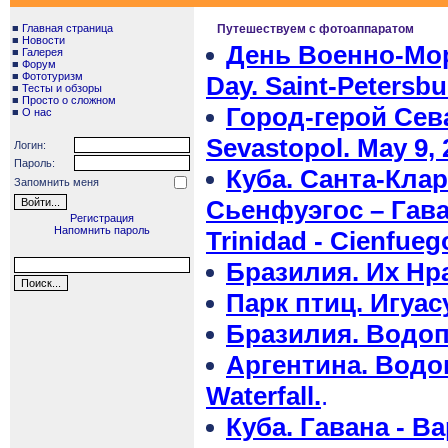
■
Главная страница
Путешествуем с фотоаппаратом
■
Новости
День Военно-Мор
■
Галерея
■
Форум
■
Фототуризм
Day. Saint-Petersbu
■
Тесты и обзоры
■
Просто о сложном
Город-герой Сев
■
О нас
Sevastopol. May 9, 
Логин:
Пароль:
Куба. Санта-Клар
Запомнить меня
Сьенфуэгос – Гав
Регистрация
Напомнить пароль
Trinidad - Cienfueg
Бразилия. Их Нр
Парк птиц. Игуас
Бразилия. Водопад
Аргентина. Водоп
Waterfall.
.
Куба. Гавана - В