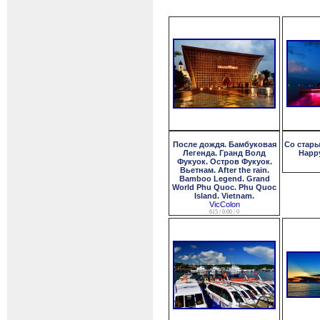
После дождя. Бамбуковая
Со стары
Легенда. Гранд Волд
Happy
Фукуок. Остров Фукуок.
Вьетнам. After the rain.
Bamboo Legend. Grand
World Phu Quoc. Phu Quoc
Island. Vietnam.
VicColon
615 / 0.00 / 0