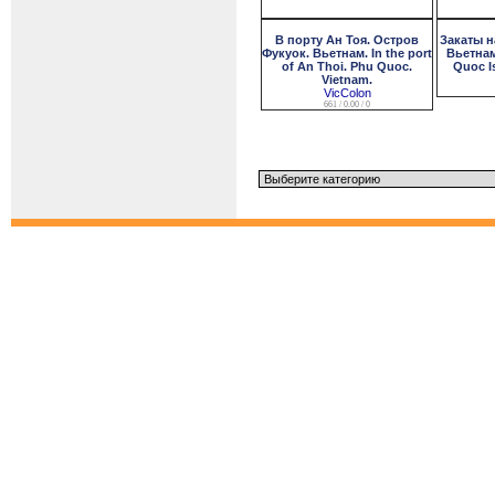
В порту Ан Тоя. Остров
Закаты н
Фукуок. Вьетнам. In the port
Вьетнам
of An Thoi. Phu Quoc.
Quoc I
Vietnam.
VicColon
661 / 0.00 / 0