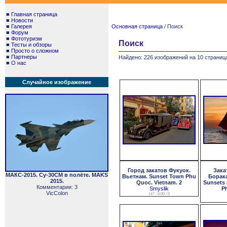
■
Главная страница
■
Новости
■
Галерея
Основная страница
/ Поиск
■
Форум
■
Фототуризм
Поиск
■
Тесты и обзоры
■
Просто о сложном
■
Партнеры
Найдено: 226 изображений на 10 страница
■
О нас
Случайное изображение
Город закатов Фукуок.
Зака
МАКС-2015. Су-30СМ в полёте. MAKS
Вьетнам. Sunset Town Phu
Борак
2015.
Quoc. Vietnam. 2
Sunsets 
Комментарии: 3
Smyslik
Ph
VicColon
147 / 0.00 / 0