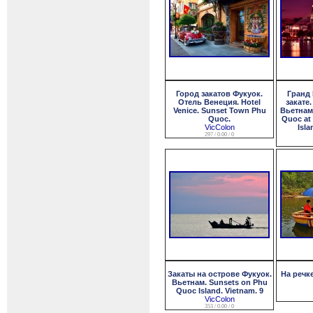
Город закатов Фукуок.
Гранд 
Отель Венеция. Hotel
закате
Venice. Sunset Town Phu
Вьетнам
Quoc.
Quoc at
VicColon
Isla
297 / 0.00 / 0
Закаты на острове Фукуок.
На речк
Вьетнам. Sunsets on Phu
Quoc Island. Vietnam. 9
VicColon
353 / 0.00 / 0