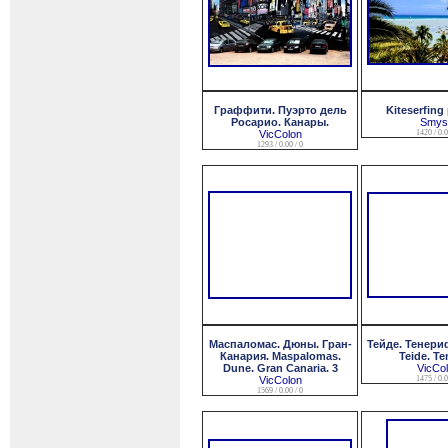
Граффити. Пуэрто дель
Kiteserfing
Росарио. Канары.
Smysl
VicColon
1420 / 0.0
1293 / 0.00 / 0
Маспаломас. Дюны. Гран-
Тейде. Тенери
Канария. Maspalomas.
Teide. Te
Dune. Gran Canaria. 3
VicCo
VicColon
1475 / 0.0
1569 / 0.00 / 0