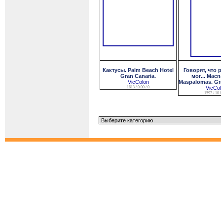
Кактусы. Palm Beach Hotel
Говорят, что 
Gran Canaria.
мог... Мас
VicColon
Maspalomas. Gra
1613 / 0.00 / 0
VicCo
1597 / 10.0