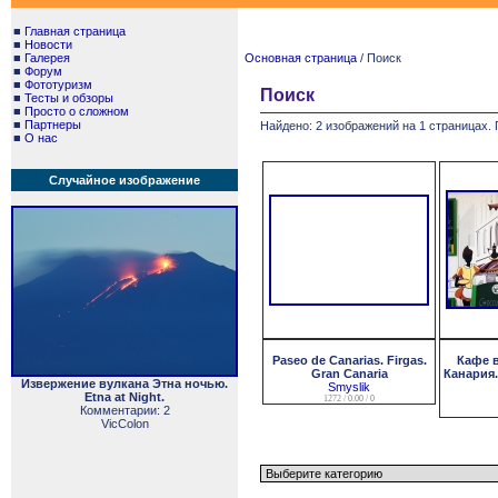
■
Главная страница
■
Новости
■
Галерея
Основная страница
/ Поиск
■
Форум
■
Фототуризм
Поиск
■
Тесты и обзоры
■
Просто о сложном
■
Партнеры
Найдено: 2 изображений на 1 страницах. 
■
О нас
Случайное изображение
Paseo de Canarias. Firgas.
Кафе в
Gran Canaria
Канария. 
Извержение вулкана Этна ночью.
Smyslik
Etna at Night.
1272 / 0.00 / 0
Комментарии: 2
VicColon