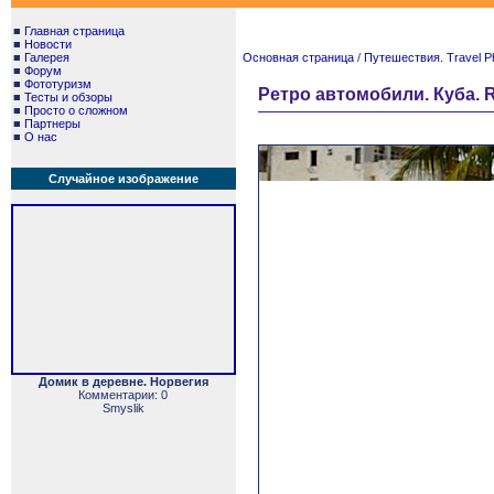
■
Главная страница
■
Новости
■
Галерея
Основная страница
/
Путешествия. Travel P
■
Форум
■
Фототуризм
Ретро автомобили. Куба. Re
■
Тесты и обзоры
■
Просто о сложном
■
Партнеры
■
О нас
Случайное изображение
Домик в деревне. Норвегия
Комментарии: 0
Smyslik