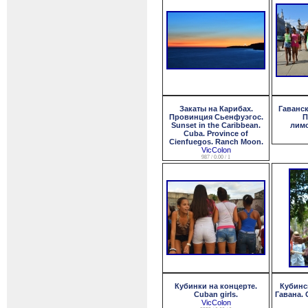
Закаты на Карибах.
Гаванс
Провинция Сьенфуэгос.
П
Sunset in the Caribbean.
лимо
Cuba. Province of
Cienfuegos. Ranch Moon.
VicColon
987 / 0.00 / 1
Кубинки на концерте.
Кубинс
Cuban girls.
Гавана. C
VicColon