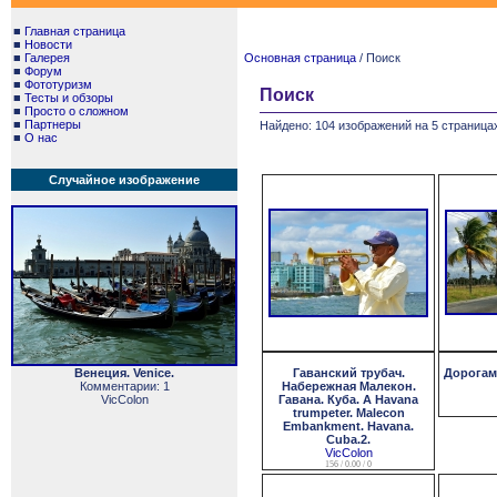
■
Главная страница
■
Новости
■
Галерея
Основная страница
/ Поиск
■
Форум
■
Фототуризм
Поиск
■
Тесты и обзоры
■
Просто о сложном
■
Партнеры
Найдено: 104 изображений на 5 страницах
■
О нас
Случайное изображение
Венеция. Venice.
Гаванский трубач.
Дорогам
Комментарии: 1
Набережная Малекон.
VicColon
Гавана. Куба. A Havana
trumpeter. Malecon
Embankment. Havana.
Cuba.2.
VicColon
156 / 0.00 / 0