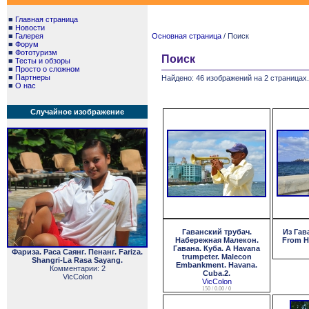
■
Главная страница
■
Новости
■
Галерея
Основная страница
/ Поиск
■
Форум
■
Фототуризм
Поиск
■
Тесты и обзоры
■
Просто о сложном
■
Партнеры
Найдено: 46 изображений на 2 страницах.
■
О нас
Случайное изображение
Гаванский трубач.
Из Гав
Набережная Малекон.
From H
Гавана. Куба. A Havana
Фариза. Раса Саянг. Пенанг. Fariza.
trumpeter. Malecon
Shangri-La Rasa Sayang.
Embankment. Havana.
Комментарии: 2
Cuba.2.
VicColon
VicColon
150 / 0.00 / 0