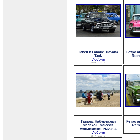
Такси в Гаване. Havana
Ретро а
Taxi.
Retr
VicColon
1585 / 0.00 / 1
Гавана. Набережная
Ретро а
Малекон. Malecon
Retr
Embankment. Havana.
VicColon
1577 / 0.00 / 0