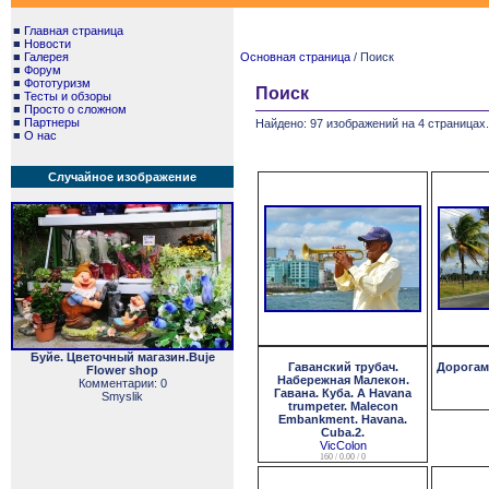
■
Главная страница
■
Новости
■
Галерея
Основная страница
/ Поиск
■
Форум
■
Фототуризм
Поиск
■
Тесты и обзоры
■
Просто о сложном
■
Партнеры
Найдено: 97 изображений на 4 страницах.
■
О нас
Случайное изображение
Буйе. Цветочный магазин.Buje
Гаванский трубач.
Дорогам
Flower shop
Набережная Малекон.
Комментарии: 0
Гавана. Куба. A Havana
Smyslik
trumpeter. Malecon
Embankment. Havana.
Cuba.2.
VicColon
160 / 0.00 / 0