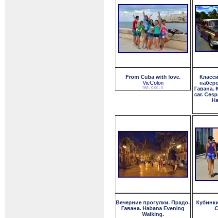
From Cuba with love.
Класси
VicColon
набере
988 / 0.00 / 0
Гавана. К
car. Ces
Ha
Вечерние прогулки. Прадо.
Кубинки
Гавана. Habana Evening
C
Walking.