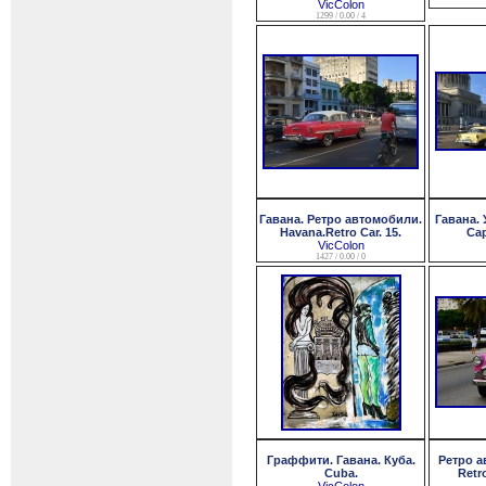
VicColon
1299 / 0.00 / 4
Гавана. Ретро автомобили.
Гавана. 
Havana.Retro Car. 15.
Cap
VicColon
1427 / 0.00 / 0
Граффити. Гавана. Куба.
Ретро а
Cuba.
Retr