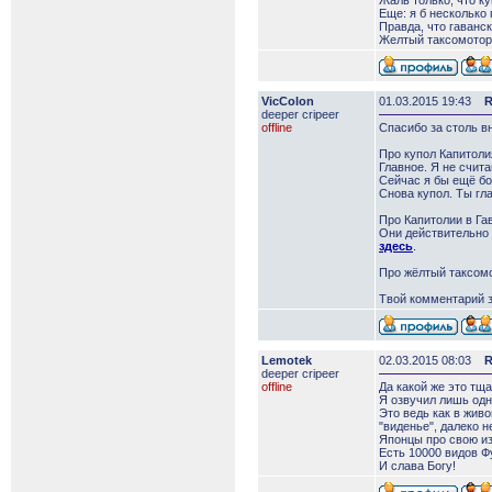
Жаль только, что ку
Еще: я б несколько 
Правда, что гаванск
Желтый таксомоторч
VicColon
01.03.2015 19:43
R
deeper сripeer
offline
Спасибо за столь в
Про купол Капитолия
Главное. Я не счита
Сейчас я бы ещё бо
Снова купол. Ты гла
Про Капитолии в Га
Они действительно 
здесь
.
Про жёлтый таксомот
Твой комментарий з
Lemotek
02.03.2015 08:03
R
deeper сripeer
offline
Да какой же это тща
Я озвучил лишь одну
Это ведь как в живо
"виденье", далеко н
Японцы про свою и
Есть 10000 видов Фу
И слава Богу!