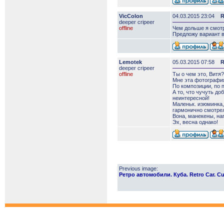
VicColon
04.03.2015 23:04
R
deeper сripeer
offline
Чем дольше я смотр
Предложу вариант в
Lemotek
05.03.2015 07:58
R
deeper сripeer
offline
Ты о чем это, Витя?
Мне эта фотография
По композиции, по 
А то, что чучуть до
неинтересной!
Маленьк. изюминка, 
гармонично смотрел
Вона, манекены, на
Эх, весна однако!
Previous image:
Ретро автомобили. Куба. Retro Car. Cu