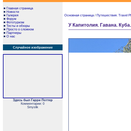
■
Главная страница
■
Новости
■
Галерея
Основная страница
/
Путешествия. Travel P
■
Форум
■
Фототуризм
У Капитолия. Гавана. Куба.
■
Тесты и обзоры
■
Просто о сложном
■
Партнеры
■
О нас
Случайное изображение
Здесь был Гарри Поттер
Комментарии: 0
Smyslik