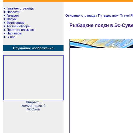
■
Главная страница
■
Новости
■
Галерея
Основная страница
/
Путешествия. Travel P
■
Форум
■
Фототуризм
Рыбацкие лодки в Эс-Сувей
■
Тесты и обзоры
■
Просто о сложном
■
Партнеры
■
О нас
Случайное изображение
Квартет...
Комментарии: 2
VicColon