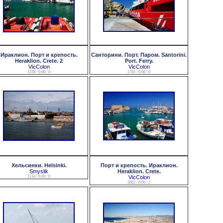
Ираклион. Порт и крепость.
Санторини. Порт. Паром. Santorini.
Heraklion. Crete. 2
Port. Ferry.
VicColon
VicColon
1538 / 0.00 / 0
1781 / 0.00 / 0
Хельсинки. Helsinki.
Порт и крепость. Ираклион.
Smyslik
Heraklion. Crete.
2134 / 0.00 / 0
VicColon
2002 / 0.00 / 2