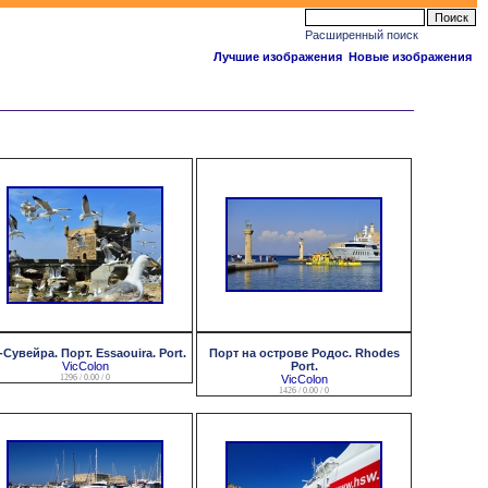
Расширенный поиск
Лучшие изображения
Новые изображения
-Сувейра. Порт. Essaouira. Port.
Порт на острове Родос. Rhodes
VicColon
Port.
1296 / 0.00 / 0
VicColon
1426 / 0.00 / 0