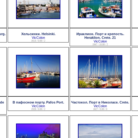
urg.
Хельсинки. Helsinki.
Ираклион. Порт и крепость.
VicColon
Heraklion. Crete. 21
1614 / 0.00 / 2
VicColon
1947 / 10.00 / 2
 de
В пафосном порту. Pafos Port.
Частокол. Порт в Николасе. Crete.
VicColon
VicColon
1928 / 0.00 / 2
1827 / 0.00 / 0