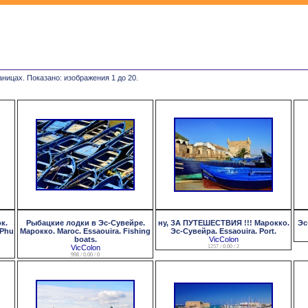
аницах. Показано: изображения 1 до 20.
к.
Рыбацкие лодки в Эс-Сувейре.
ну, ЗА ПУТЕШЕСТВИЯ !!! Марокко.
Эс
 Phu
Марокко. Maroc. Essaouira. Fishing
Эс-Сувейра. Essaouira. Port.
boats.
VicColon
VicColon
1257 / 0.00 / 2
998 / 0.00 / 0