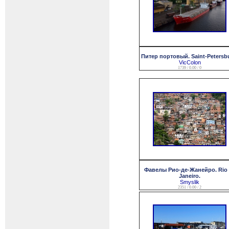
Питер портовый. Saint-Petersb
VicColon
1739 / 0.00 / 0
Фавелы Рио-де-Жанейро. Rio
Janeiro.
Smyslik
2351 / 0.00 / 2