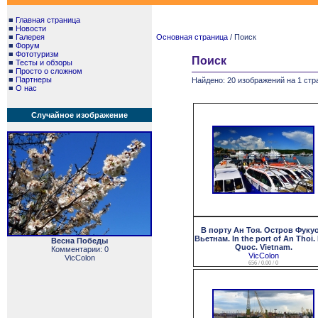
■
Главная страница
■
Новости
■
Галерея
Основная страница
/ Поиск
■
Форум
■
Фототуризм
Поиск
■
Тесты и обзоры
■
Просто о сложном
■
Партнеры
Найдено: 20 изображений на 1 стр
■
О нас
Случайное изображение
В порту Ан Тоя. Остров Фукуо
Вьетнам. In the port of An Thoi.
Весна Победы
Quoc. Vietnam.
Комментарии: 0
VicColon
VicColon
656 / 0.00 / 0