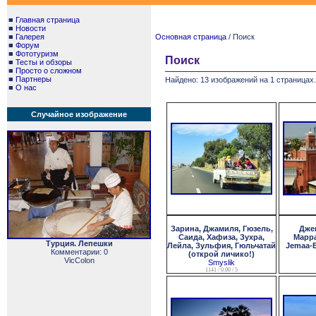
■
Главная страница
■
Новости
■
Галерея
Основная страница
/ Поиск
■
Форум
■
Фототуризм
Поиск
■
Тесты и обзоры
■
Просто о сложном
■
Партнеры
Найдено: 13 изображений на 1 страницах.
■
О нас
Случайное изображение
Зарина, Джамиля, Гюзель,
Дже
Саида, Хафиза, Зухра,
Марра
Турция. Лепешки
Лейла, Зульфия, Гюльчатай
Jemaa-E
Комментарии: 0
(открой личико!)
VicColon
Smyslik
1141 / 0.00 / 5