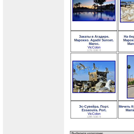
Закаты в Агадире.
На бе
Марокко. Agadir Sunset.
Марок
Maroc.
Maro
VicColon
1176 / 0.00 / 0
Эс-Сувейра. Порт.
Мечеть К
Essaouira. Port.
Marra
VicColon
1299 / 0.00 / 0