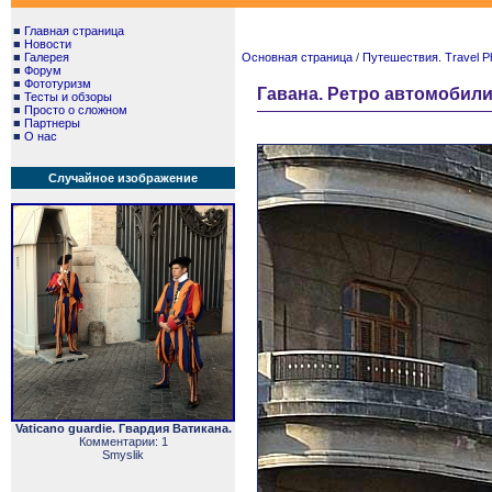
■
Главная страница
■
Новости
■
Галерея
Основная страница
/
Путешествия. Travel P
■
Форум
■
Фототуризм
Гавана. Ретро автомобили.
■
Тесты и обзоры
■
Просто о сложном
■
Партнеры
■
О нас
Случайное изображение
Vaticano guardie. Гвардия Ватикана.
Комментарии: 1
Smyslik