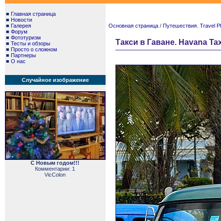
■
Главная страница
■
Новости
■
Галерея
Основная страница
/
Путешествия. Travel P
■
Форум
■
Фототуризм
Такси в Гаване. Havana Tax
■
Тесты и обзоры
■
Просто о сложном
■
Партнеры
■
О нас
Случайное изображение
С Новым годом!!!
Комментарии: 1
VicColon