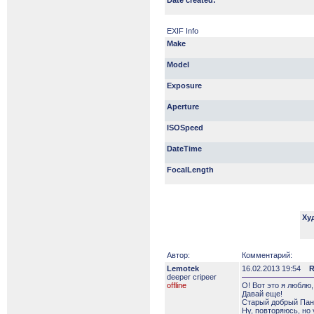
Date created:
EXIF Info
Make
Model
Exposure
Aperture
ISOSpeed
DateTime
FocalLength
Ху
Автор:
Комментарий:
Lemotek
16.02.2013 19:54
R
deeper сripeer
offline
О! Вот это я люблю
Давай еще!
Старый добрый Пан
Ну, повторяюсь, но