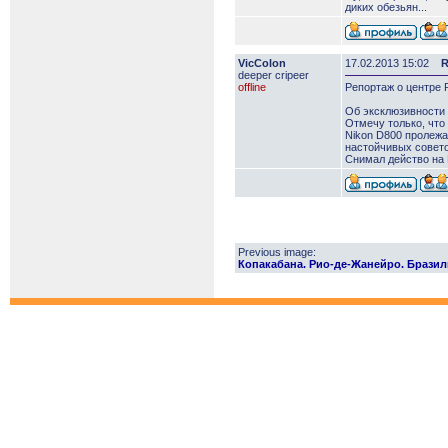
диких обезьян...
VicColon
17.02.2013 15:02
R
deeper сripeer
offline
Репортаж о центре 
Об эксклюзивности 
Отмечу только, что
Nikon D800 пролежал
настойчивых совето
Снимал действо на 
Previous image:
Копакабана. Рио-де-Жанейро. Бразилия.