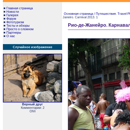
■
Главная страница
■
Новости
Основная страница
/
Путешествия. Travel P
■
Галерея
Janeiro. Carnival 2013. 1
■
Форум
■
Фототуризм
Рио-де-Жанейро. Карнавал 2
■
Тесты и обзоры
■
Просто о сложном
■
Партнеры
■
О нас
Случайное изображение
Верный друг
Комментарии: 2
OlVi