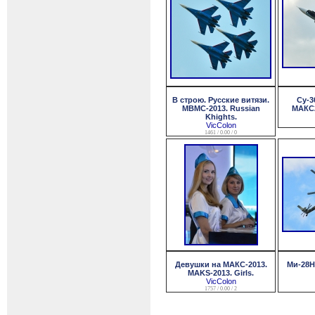
В строю. Русские витязи.
Су-3
МВМС-2013. Russian
МАКС2
Khights.
VicColon
1461 / 0.00 / 0
Девушки на МАКС-2013.
Ми-28Н
MAKS-2013. Girls.
VicColon
1757 / 0.00 / 2