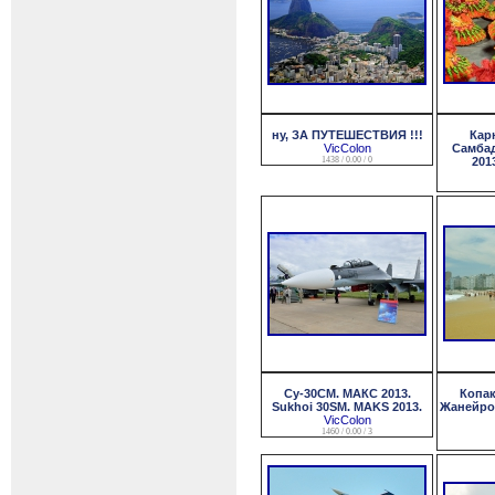
ну, ЗА ПУТЕШЕСТВИЯ !!!
Кар
VicColon
Самбад
1438 / 0.00 / 0
2013
Су-30СМ. МАКС 2013.
Копак
Sukhoi 30SM. MAKS 2013.
Жанейро.
VicColon
1460 / 0.00 / 3