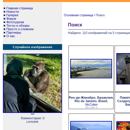
■
Главная страница
■
Новости
■
Галерея
Основная страница
/ Поиск
■
Форум
■
Фототуризм
Поиск
■
Тесты и обзоры
■
Просто о сложном
■
Партнеры
Найдено: 110 изображений на 5 страницах
■
О нас
Случайное изображение
Рио-де-Жанейро. Бразилия.
Памят
Rio de Janeiro. Brasil.
Солдат
VicColon
Бер
593 / 0.00 / 0
***
Комментарии: 0
Lemotek