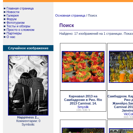
■
Главная страница
■
Новости
■
Галерея
Основная страница
/ Поиск
■
Форум
■
Фототуризм
Поиск
■
Тесты и обзоры
■
Просто о сложном
■
Партнеры
Найдено: 17 изображений на 1 страницах. Показ
■
О нас
Случайное изображение
Карнавал 2013 на
Самбадром. Кар
Самбадроме в Рио. Rio
Рио-д
2013 Carnival. 14.
Жанейро.Sa
Smyslik
Carnival 201
1335 / 0.00 / 0
Janeiro
VicCo
Happiness 2...
1610 / 0.0
Комментарии: 0
Symbolic