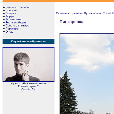
■
Главная страница
■
Новости
■
Галерея
Основная страница
/
Путешествия. Travel P
■
Форум
■
Фототуризм
Пискарёвка
■
Тесты и обзоры
■
Просто о сложном
■
Партнеры
■
О нас
Случайное изображение
...ну что тебе сказать, папа...
Комментарии: 2
Cousin_Avi