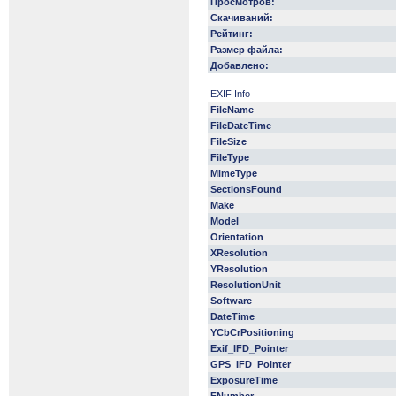
Просмотров:
Скачиваний:
Рейтинг:
Размер файла:
Добавлено:
EXIF Info
FileName
FileDateTime
FileSize
FileType
MimeType
SectionsFound
Make
Model
Orientation
XResolution
YResolution
ResolutionUnit
Software
DateTime
YCbCrPositioning
Exif_IFD_Pointer
GPS_IFD_Pointer
ExposureTime