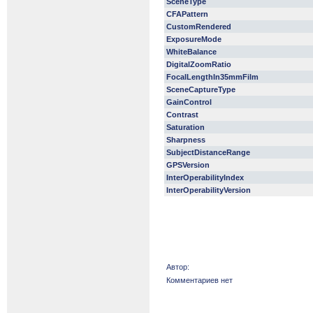
SceneType
CFAPattern
CustomRendered
ExposureMode
WhiteBalance
DigitalZoomRatio
FocalLengthIn35mmFilm
SceneCaptureType
GainControl
Contrast
Saturation
Sharpness
SubjectDistanceRange
GPSVersion
InterOperabilityIndex
InterOperabilityVersion
Автор:
Комментариев нет