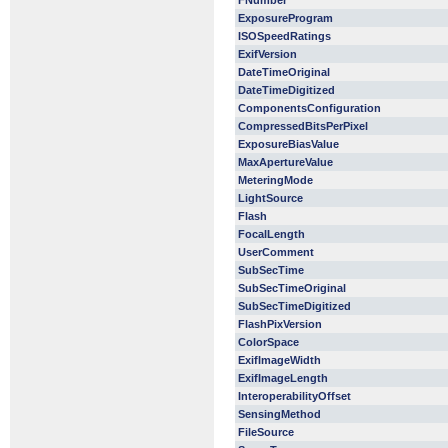
FNumber
ExposureProgram
ISOSpeedRatings
ExifVersion
DateTimeOriginal
DateTimeDigitized
ComponentsConfiguration
CompressedBitsPerPixel
ExposureBiasValue
MaxApertureValue
MeteringMode
LightSource
Flash
FocalLength
UserComment
SubSecTime
SubSecTimeOriginal
SubSecTimeDigitized
FlashPixVersion
ColorSpace
ExifImageWidth
ExifImageLength
InteroperabilityOffset
SensingMethod
FileSource