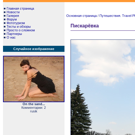
■
Главная страница
■
Новости
■
Галерея
Основная страница
/
Путешествия. Travel P
■
Форум
■
Фототуризм
Пискарёвка
■
Тесты и обзоры
■
Просто о сложном
■
Партнеры
■
О нас
Случайное изображение
On the sand...
Комментарии: 2
rusik