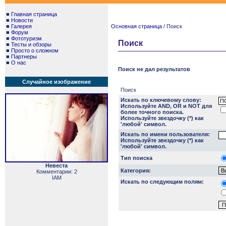
■
Главная страница
■
Новости
■
Галерея
Основная страница
/ Поиск
■
Форум
■
Фототуризм
Поиск
■
Тесты и обзоры
■
Просто о сложном
■
Партнеры
■
О нас
Поиск не дал результатов
Случайное изображение
Поиск
Искать по ключевому слову:
Используйте AND, OR и NOT для
более точного поиска.
Используйте звездочку (*) как
'любой' символ.
Искать по имени пользователя:
Используйте звездочку (*) как
'любой' символ.
Тип поиска
Невеста
Категория:
Комментарии: 2
IAM
Искать по следующим полям: