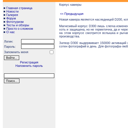
Корпус камеры
■
Главная страница
■
Новости
<< Предыдущая
■
Галерея
■
Форум
Новая камера является наследницей
D
200, к
■
Фототуризм
■
Тесты и обзоры
Магнезивый корпус
D
300 лишь слегка измене
■
Просто о сложном
хоть и защищена, но не герметична, да и че
■
О нас
на этом корпусе смотрится вспышка и рычаг
производства.
Логин:
Затвор
D
300 выдерживает 150000 активаций 
сотен фотографий в день. Для фотографа-люби
Пароль:
Запомнить меня
Регистрация
Напомнить пароль