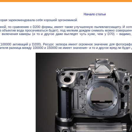
Начало статьи
оторая зарекомендовала себя хорошей эргономикой.
нной, по сравнению с
D
200 формы, имеет также улучшенную пылевлагозащиту. И хотя 
рез объектив вода просачиваться будет), под мелким дождем снимать можно соверше
 включения камеры (и то и другое даже выглядят чуть хуже, чем у
D
70) – видимо
(100000 активаций у
D
200). Ресурс затвора имеет огромное значение для фотограф
теля разница между 100000 и 150000 не имеет значения– и то и другое вряд ли будет 