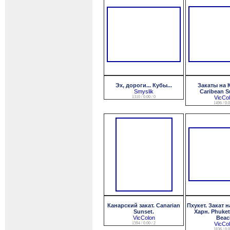
Эх, дороги... Кубы...
Закаты на 
Smyslik
Caribean S
1310 / 0.00 / 0
VicCo
1496 / 0.0
Канарский закат. Canarian
Пхукет. Закат 
Sunset.
Харн. Phuket
VicColon
Beac
1594 / 0.00 / 2
VicCo
1836 / 0.0