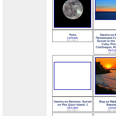
Луна
Закаты на 
Lemotek
Провинция С
995 / 0.00 / 0
Sunset in the
Cuba. Prov
Cienfuegos. R
VicCo
991 / 0.00
Закаты на Фукуоке. Sunset
Вид на Яффо
on Phu Quoc Island. 1
Вариан
VicColon
Lemot
1434 / 0.00 / 2
1692 / 10.0