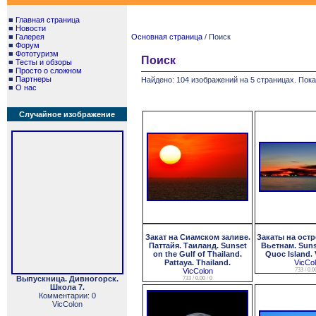
■
Главная страница
■
Новости
■
Галерея
Основная страница
/ Поиск
■
Форум
■
Фототуризм
Поиск
■
Тесты и обзоры
■
Просто о сложном
■
Партнеры
Найдено: 104 изображений на 5 страницах. Пока
■
О нас
Случайное изображение
Закат на Сиамском заливе.
Закаты на остр
Паттайя. Таиланд. Sunset
Вьетнам. Suns
on the Gulf of Thailand.
Quoc Island. 
Pattaya. Thailand.
VicCo
VicColon
733 / 0.00
Выпускница. Дивногорск.
733 / 0.00 / 0
Школа 7.
Комментарии: 0
VicColon