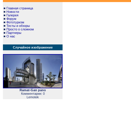
■
Главная страница
■
Новости
■
Галерея
■
Форум
■
Фототуризм
■
Тесты и обзоры
■
Просто о сложном
■
Партнеры
■
О нас
Случайное изображение
Ramat-Gan pano
Комментарии: 0
Lemotek