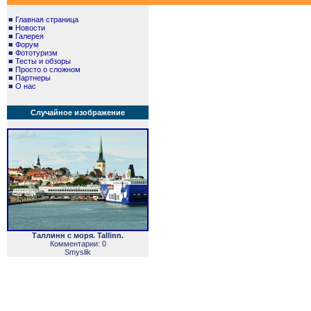
■
Главная страница
■
Новости
■
Галерея
■
Форум
■
Фототуризм
■
Тесты и обзоры
■
Просто о сложном
■
Партнеры
■
О нас
Случайное изображение
Таллинн с моря. Tallinn.
Комментарии: 0
Smyslik