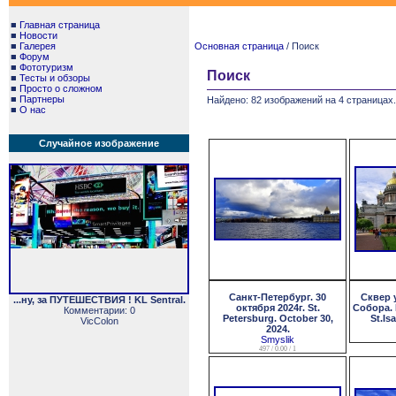
■
Главная страница
■
Новости
■
Галерея
Основная страница
/ Поиск
■
Форум
■
Фототуризм
Поиск
■
Тесты и обзоры
■
Просто о сложном
■
Партнеры
Найдено: 82 изображений на 4 страницах.
■
О нас
Случайное изображение
Санкт-Петербург. 30
Сквер 
...ну, за ПУТЕШЕСТВИЯ ! KL Sentral.
октября 2024г. St.
Собора. 
Комментарии: 0
Petersburg. October 30,
St.Is
VicColon
2024.
Smyslik
497 / 0.00 / 1