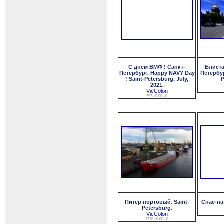
С днём ВМФ ! Санкт-
Блиста
Петербург. Happy NAVY Day
Петербур
! Saint-Petersburg. July,
P
2021.
VicColon
793 / 0.00 / 0
Питер портовый. Saint-
Спас-на
Petersburg.
VicColon
1738 / 0.00 / 0