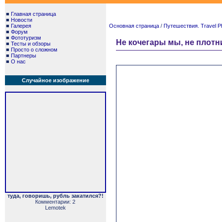
■
Главная страница
■
Новости
■
Галерея
Основная страница
/
Путешествия. Travel P
■
Форум
■
Фототуризм
Не кочегары мы, не плотни
■
Тесты и обзоры
■
Просто о сложном
■
Партнеры
■
О нас
Случайное изображение
туда, говоришь, рубль закатился?!
Комментарии: 2
Lemotek