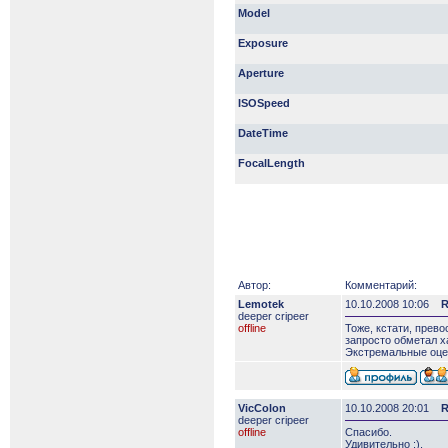
Model
Exposure
Aperture
ISOSpeed
DateTime
FocalLength
Автор:
Комментарий:
Lemotek
10.10.2008 10:06
R
deeper сripeer
offline
Тоже, кстати, прево
запросто обметал х
Экстремальные оце
VicColon
10.10.2008 20:01
R
deeper сripeer
offline
Спасибо.
Удивительно :).