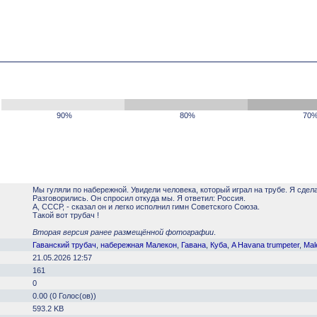
90%
80%
70
Мы гуляли по набережной. Увидели человека, который играл на трубе. Я сдел
Разговорились. Он спросил откуда мы. Я ответил: Россия.
А, СССР, - сказал он и легко исполнил гимн Советского Союза.
Такой вот трубач !
Вторая версия ранее размещённой фотографии
.
Гаванский трубач
,
набережная Малекон
,
Гавана
,
Куба
,
A Havana trumpeter
,
Mal
21.05.2026 12:57
161
0
0.00 (0 Голос(ов))
593.2 KB