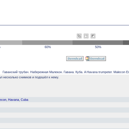
%
60%
50%
Гаванский трубач. Набережная Малекон. Гавана. Куба. A Havana trumpeter. Malecon 
ал несколько снимков и подошёл к нему.
econ
,
Havana
,
Cuba