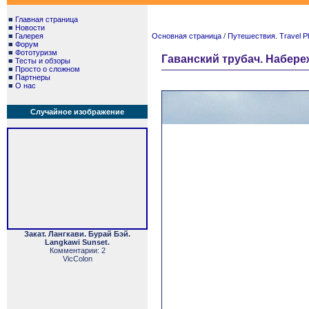
■
Главная страница
■
Новости
■
Галерея
Основная страница
/
Путешествия. Travel P
■
Форум
■
Фототуризм
Гаванский трубач. Набереж
■
Тесты и обзоры
■
Просто о сложном
■
Партнеры
■
О нас
Случайное изображение
Закат. Лангкави. Бурай Бэй.
Langkawi Sunset.
Комментарии: 2
VicColon