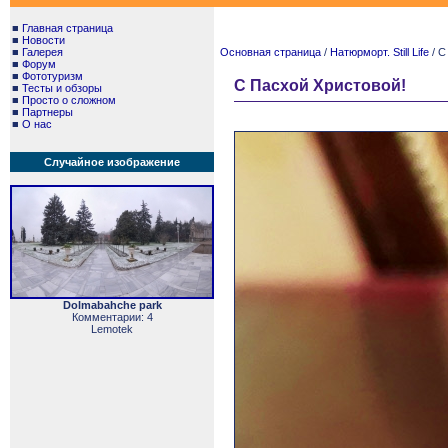
■
Главная страница
■
Новости
■
Галерея
Основная страница
/
Натюрморт. Still Life
/ С
■
Форум
■
Фототуризм
С Пасхой Христовой!
■
Тесты и обзоры
■
Просто о сложном
■
Партнеры
■
О нас
Случайное изображение
Dolmabahche park
Комментарии: 4
Lemotek