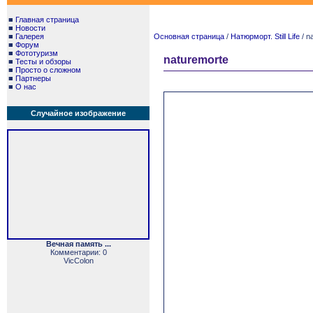
■
Главная страница
■
Новости
■
Галерея
Основная страница
/
Натюрморт. Still Life
/ n
■
Форум
■
Фототуризм
naturemorte
■
Тесты и обзоры
■
Просто о сложном
■
Партнеры
■
О нас
Случайное изображение
Вечная память ...
Комментарии: 0
VicColon