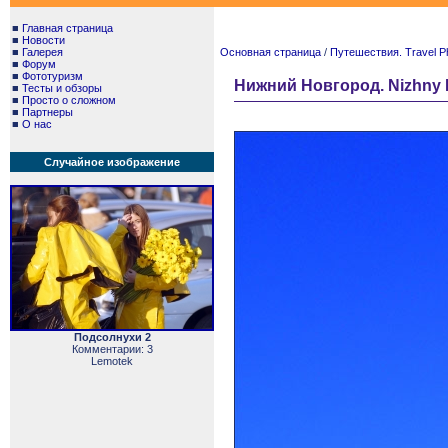
■
Главная страница
■
Новости
■
Галерея
Основная страница
/
Путешествия. Travel P
■
Форум
■
Фототуризм
Нижний Новгород. Nizhny 
■
Тесты и обзоры
■
Просто о сложном
■
Партнеры
■
О нас
Случайное изображение
Подсолнухи 2
Комментарии: 3
Lemotek