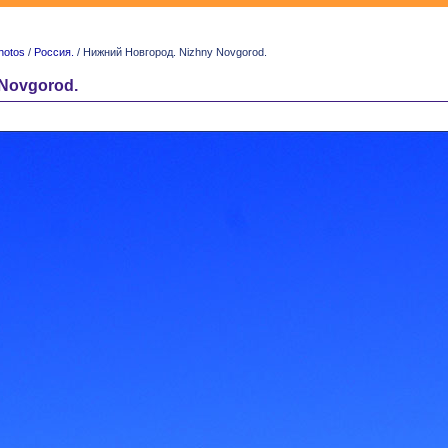
hotos
/
Россия.
/ Нижний Новгород. Nizhny Novgorod.
Novgorod.