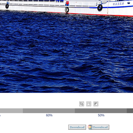
%
60%
50%