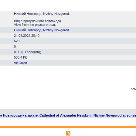
Нижний Новгород. Nizhny Novgorod.
Вид с прогулочного теплохода.
View from the pleasure boat.
Нижний Новгород
,
Nizhny Novgorod
24.08.2022 20:40
620
0
0.00 (0 Голос(ов))
530.4 KB
VicColon
Ком
овгороде на закате. Cathedral of Alexander Nevsky in Nizhny Novgorod at sunse