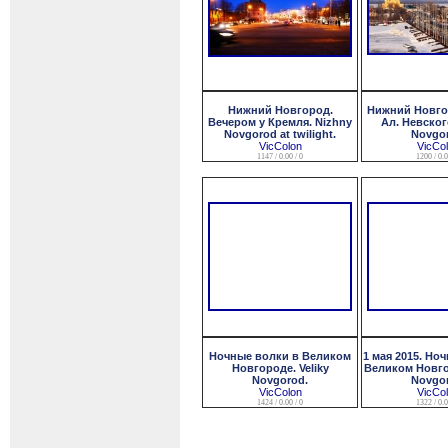
Нижний Новгород.
Нижний Новго
Вечером у Кремля. Nizhny
Ал. Невског
Novgorod at twilight.
Novgor
VicColon
VicCo
1147 / 0.00 / 0
1200 / 0.0
Ночные волки в Великом
1 мая 2015. Но
Новгороде. Veliky
Великом Новгор
Novgorod.
Novgor
VicColon
VicCo
1424 / 0.00 / 0
1322 / 0.0