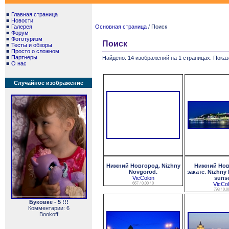
■
Главная страница
■
Новости
■
Галерея
Основная страница
/ Поиск
■
Форум
■
Фототуризм
Поиск
■
Тесты и обзоры
■
Просто о сложном
■
Партнеры
Найдено: 14 изображений на 1 страницах. Показ
■
О нас
Случайное изображение
Нижний Новгород. Nizhny
Нижний Нов
Novgorod.
закате. Nizhny
VicColon
sunse
667 / 0.00 / 0
VicCo
793 / 0.00
Буковке - 5 !!!
Комментарии: 6
Bookoff