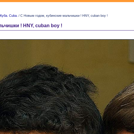
Куба. Cuba.
/ С Новым годом, кубинские мальчишки ! HNY, cuban boy !
ьчишки ! HNY, cuban boy !