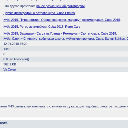
Это другое прочтение
ранее размещённой фотографии
.
Другие фотографии с острова Куба. Cuba Photos
Куба 2015. Путешествие. Общие сведения, маршрут, рекомендации. Cuba 2015
.
Куба 2015. Ретро автомобили. Cuba 2015. Retro Cars
.
Куба 2015. Варадеро - Сагуа ла Гранде - Ремедиос - Санта-Клара. Cuba 2015
.
Куба
,
Санкти-Спиритус
,
кубинская школа
,
кубинские пионеры
,
Cuba
,
Sancti-Spiritus
,
12.01.2018 16:29
1446
0
0.00 (0 Голос(ов))
362.1 KB
VicColon
калки М43 снимут, как мне кажется, ничуть не хуже, а для подобных сюжетов так даже
motek