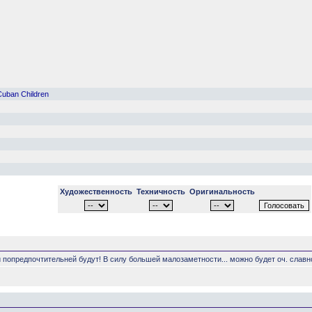
Cuban Children
Художественность
Техничность
Оригинальность
 и попредпочтительней будут! В силу большей малозаметности... можно будет оч. славн