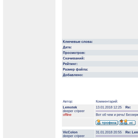
Ключевые слова:
Дата:
Просмотров:
Скачиваний:
Рейтинг:
Размер файла:
Добавлено:
Автор:
Комментарий:
Lemotek
13.01.2018 12:25
Re:
deeper сripeer
offline
Вот об чем и речь! Беззер
VicColon
31.01.2018 20:55
Re: Le
deeper сripeer