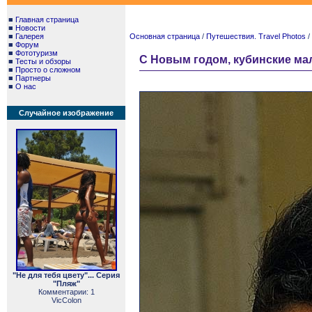
■
Главная страница
■
Новости
■
Галерея
Основная страница
/
Путешествия. Travel Photos
/
■
Форум
■
Фототуризм
С Новым годом, кубинские мал
■
Тесты и обзоры
■
Просто о сложном
■
Партнеры
■
О нас
Случайное изображение
"Не для тебя цвету"... Серия
"Пляж"
Комментарии: 1
VicColon