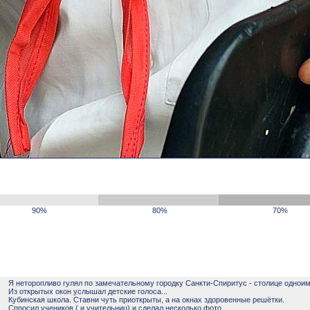
90%
80%
70%
Я неторопливо гулял по замечательному городку Санкти-Спиритус - столице одноим
Из открытых окон услышал детские голоса...
Кубинская школа. Ставни чуть приоткрыты, а на окнах здоровенные решётки.
Спросил учеников ( и учительниц) и сделал несколько фото.