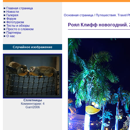
■
Главная страница
■
Новости
■
Галерея
Основная страница
/
Путешествия. Travel P
■
Форум
■
Фототуризм
Роял Клифф новогодний. 201
■
Тесты и обзоры
■
Просто о сложном
■
Партнеры
■
О нас
Случайное изображение
Сплетницы
Комментарии: 4
Garri2006