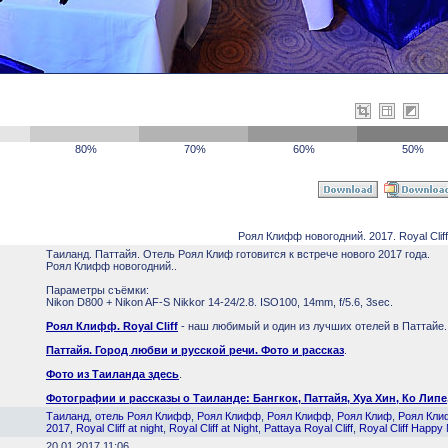
80%
70%
60%
50%
Роял Клифф новогодний. 2017. Royal Cliff
Таиланд. Паттайя. Отель Роял Клиф готовится к встрече нового 2017 года.
Роял Клифф новогодний..
Параметры съёмки:
Nikon D800 + Nikon AF-S Nikkor 14-24/2.8. ISO100, 14mm, f/5.6, 3sec.
Роял Клифф. Royal Cliff
- наш любимый и один из лучших отелей в Паттайе.
Паттайя. Город любви и русской речи. Фото и рассказ
.
Фото из Таиланда здесь
.
Фотографии и рассказы о Таиланде: Бангкок, Паттайя, Хуа Хин, Ко Липе
Таиланд
,
отель Роял Клифф
,
Роял Клифф
,
Роял Клифф
,
Роял Клиф
,
Роял Кл
2017
,
Royal Cliff at night
,
Royal Cliff at Night
,
Pattaya Royal Cliff
,
Royal Cliff Happy
20.01.2017 11:06