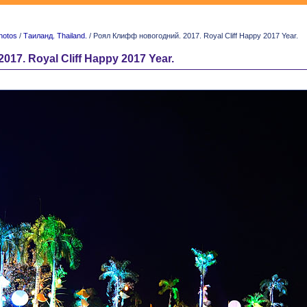
hotos
/
Таиланд. Thailand.
/ Роял Клифф новогодний. 2017. Royal Cliff Happy 2017 Year.
7. Royal Cliff Happy 2017 Year.