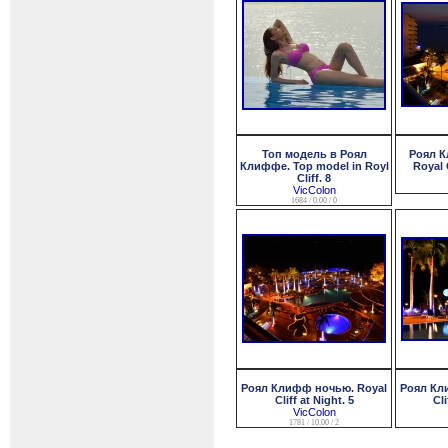
Топ модель в Роял
Роял К
Клиффе. Top model in Royl
Royal C
Cliff. 8
VicColon
1684 / 0.00 / 0
Роял Клифф ночью. Royal
Роял Кл
Cliff at Night. 5
Cli
VicColon
1781 / 10.00 / 2