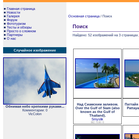
■
Главная страница
■
Новости
■
Галерея
Основная страница
/ Поиск
■
Форум
■
Фототуризм
Поиск
■
Тесты и обзоры
■
Просто о сложном
■
Партнеры
Найдено: 52 изображений на 3 страницах.
■
О нас
Случайное изображение
Над Сиамским заливом.
Паттайя
Обнимая небо крепкими руками...
Over the Gulf of Siam (also
Pattaya
Комментарии: 0
known as the Gulf of
VicColon
Thailand).
Smyslik
882 / 0.00 / 0