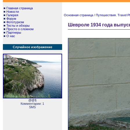
■
Главная страница
■
Новости
■
Галерея
Основная страница
/
Путешествия. Travel P
■
Форум
■
Фототуризм
Шевроле 1934 года выпуска
■
Тесты и обзоры
■
Просто о сложном
■
Партнеры
■
О нас
Случайное изображение
@@1
Комментарии: 1
SMS