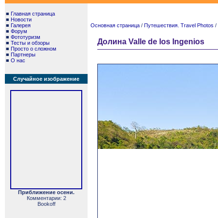
■
Главная страница
■
Новости
■
Галерея
Основная страница
/
Путешествия. Travel Photos
/
■
Форум
■
Фототуризм
Долина Valle de los Ingenios
■
Тесты и обзоры
■
Просто о сложном
■
Партнеры
■
О нас
Случайное изображение
Приближение осени.
Комментарии: 2
Bookoff