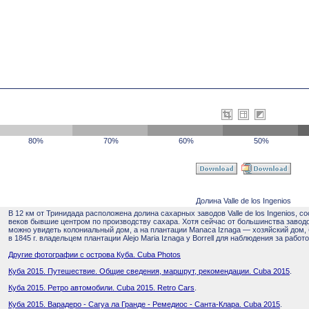
80%
70%
60%
50%
Долина Valle de los Ingenios
В 12 км от Тринидада расположена долина сахарных заводов Valle de los Ingenios, 
веков бывшие центром по производству сахара. Хотя сейчас от большинства заводо
можно увидеть колониальный дом, а на плантации Manaca Iznaga — хозяйский дом,
в 1845 г. владельцем плантации Alejo Maria Iznaga y Borrell для наблюдения за рабо
Другие фотографии с острова Куба. Cuba Photos
Куба 2015. Путешествие. Общие сведения, маршрут, рекомендации. Cuba 2015
.
Куба 2015. Ретро автомобили. Cuba 2015. Retro Cars
.
Куба 2015. Варадеро - Сагуа ла Гранде - Ремедиос - Санта-Клара. Cuba 2015
.