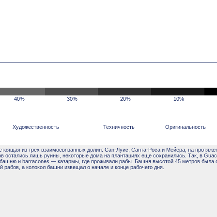
40%
30%
20%
10%
Художественность
Техничность
Оригинальность
состоящая из трех взаимосвязанных долин: Сан-Луис, Санта-Роса и Мейера, на протяже
в остались лишь руины, некоторые дома на плантациях еще сохранились. Так, в Guac
 башню и barracones — казармы, где проживали рабы. Башня высотой 45 метров была
той рабов, а колокол башни извещал о начале и конце рабочего дня.