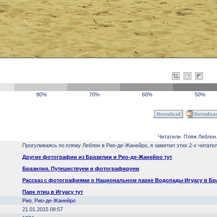
80%
70%
60%
50%
Читатели. Пляж Леблон
Прогуливаясь по пляжу Леблон в Рио-де-Жанейро, я заметил этих 2-х читател
Другие фотографии из Бразилии и Рио-де-Жанейро тут
.
Бразилия. Путешествуем и фотографируем
.
Рассказ с фотографиями о Национальном парке Водопады Игуасу в Бр
Парк птиц в Игуасу тут
.
Рио
,
Рио-де-Жанейро
21.01.2015 08:57