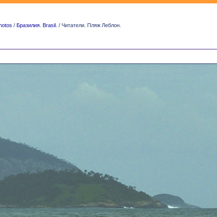
hotos
/
Бразилия. Brasil.
/ Читатели. Пляж Леблон.