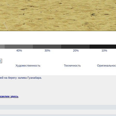
40%
30%
20%
10%
Художественность
Техничность
Оригинальнос
.
ей на берегу залива Гуанабара.
азилии здесь
.