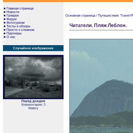
■
Главная страница
■
Новости
■
Галерея
Основная страница
/
Путешествия. Travel P
■
Форум
■
Фототуризм
Читатели. Пляж Леблон.
■
Тесты и обзоры
■
Просто о сложном
■
Партнеры
■
О нас
Случайное изображение
Перед дождем
Комментарии: 3
Walery