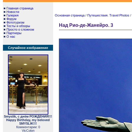
■
Главная страница
■
Новости
■
Галерея
Основная страница
/
Путешествия. Travel Photos
/
■
Форум
■
Фототуризм
Над Рио-де-Жанейро. 3
■
Тесты и обзоры
■
Просто о сложном
■
Партнеры
■
О нас
Случайное изображение
Smyslik, с днём РОЖДЕНИЯ!!!
Happy Birthday, my beloved
SMYSLIK!!!
Комментарии: 0
VicColon