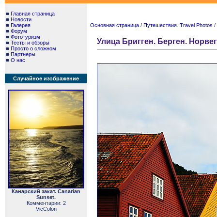
■
Главная страница
■
Новости
■
Галерея
Основная страница
/
Путешествия. Travel Photos
/
■
Форум
■
Фототуризм
Улица Бригген. Берген. Норвеги
■
Тесты и обзоры
■
Просто о сложном
■
Партнеры
■
О нас
Случайное изображение
Канарский закат. Canarian
Sunset.
Комментарии: 2
VicColon