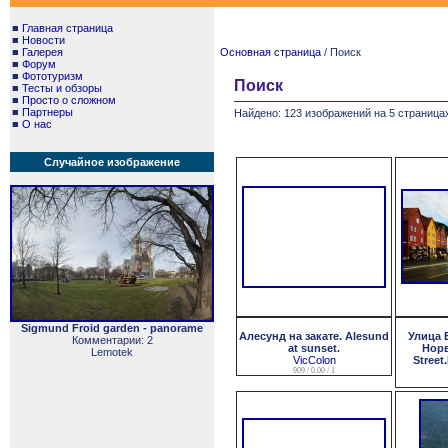
■
Главная страница
■
Новости
■
Галерея
Основная страница
/ Поиск
■
Форум
■
Фототуризм
Поиск
■
Тесты и обзоры
■
Просто о сложном
■
Партнеры
Найдено: 123 изображений на 5 страницах
■
О нас
Случайное изображение
Sigmund Froid garden - panorame
Алесунд на закате. Alesund
Улица 
Комментарии: 2
at sunset.
Норв
Lemotek
VicColon
Street
909 / 0.00 / 1