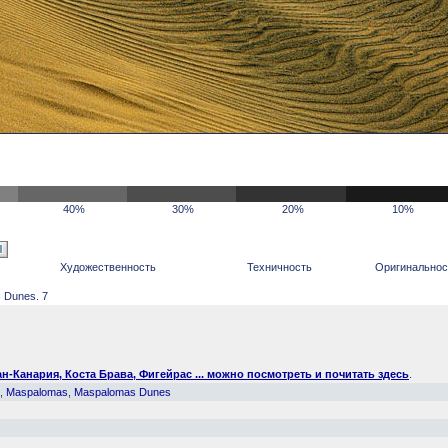
40%
30%
20%
10%
Художественность
Техничность
Оригинальнос
 Dunes. 7
-Канария, Коста Брава, Фигейрас ... можно посмотреть и почитать здесь
.
,
Maspalomas
,
Maspalomas Dunes