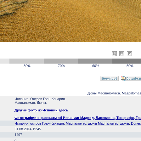
80%
70%
60%
50%
Дюны Маспаломаса. Maspalomas
Испания. Остров Гран-Канария.
Маспаломас. Дюны.
Другие фото из Испании здесь
.
Фотографии и рассказы об Испании: Мадрид, Барселона, Тенерифе, Гран
Испания
,
остров Гран-Канария
,
Маспаломас
,
дюны Маспаломас
,
дюны
,
Dunes
31.08.2014 19:45
1497
0