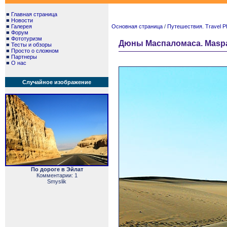
■
Главная страница
■
Новости
■
Галерея
Основная страница
/
Путешествия. Travel P
■
Форум
■
Фототуризм
Дюны Маспаломаса. Maspa
■
Тесты и обзоры
■
Просто о сложном
■
Партнеры
■
О нас
Случайное изображение
По дороге в Эйлат
Комментарии: 1
Smyslik