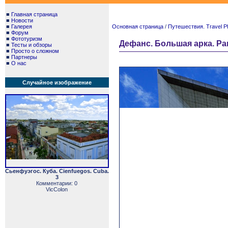
■
Главная страница
■
Новости
■
Галерея
Основная страница
/
Путешествия. Travel P
■
Форум
■
Фототуризм
Дефанс. Большая арка. Par
■
Тесты и обзоры
■
Просто о сложном
■
Партнеры
■
О нас
Случайное изображение
Сьенфуэгос. Куба. Cienfuegos. Cuba.
3
Комментарии: 0
VicColon