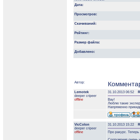
Дата:
Просмотров:
Скачиваний:
Рейтинг:
Размер файла:
Добавлено:
Автор:
Коммента
Lemotek
31.10.2013 06:52
R
deeper сripeer
offline
Вау!
Люблю такие экспер
Напряженно прикидыв
VicColon
31.10.2013 15:22
R
deeper сripeer
offline
Про ракурс. Теперь
Сооружение очень и