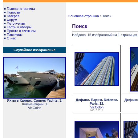
■
Главная страница
■
Новости
■
Галерея
Основная страница
/ Поиск
■
Форум
■
Фототуризм
Поиск
■
Тесты и обзоры
■
Просто о сложном
■
Партнеры
Найдено: 15 изображений на 1 страницах.
■
О нас
Случайное изображение
Дефанс. Париж. Defense.
Дефанс.
Яхты в Каннах. Cannes Yachts. 3.
Paris. 12.
Комментарии: 1
VicColon
VicColon
965 / 0.00 / 1