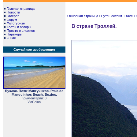
■
Главная страница
■
Новости
■
Галерея
Основная страница
/
Путешествия. Travel P
■
Форум
■
Фототуризм
В стране Троллей.
■
Тесты и обзоры
■
Просто о сложном
■
Партнеры
■
О нас
Случайное изображение
Бузиос. Пляж Мангуинхос. Praia de
Manguinhos Beach. Buzios.
Комментарии: 0
VicColon