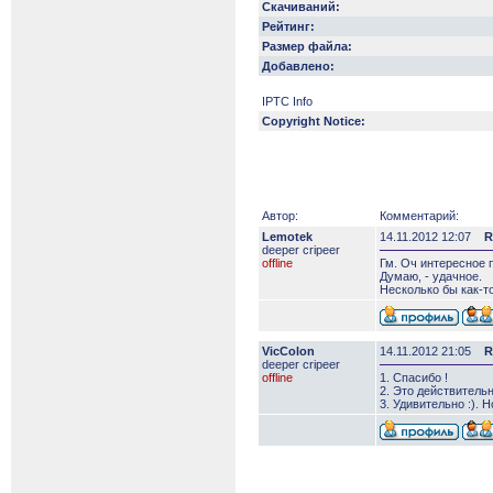
Скачиваний:
Рейтинг:
Размер файла:
Добавлено:
IPTC Info
Copyright Notice:
Автор:
Комментарий:
Lemotek
14.11.2012 12:07
R
deeper сripeer
offline
Гм. Оч интересное 
Думаю, - удачное.
Несколько бы как-то
VicColon
14.11.2012 21:05
R
deeper сripeer
offline
1. Спасибо !
2. Это действительн
3. Удивительно :).