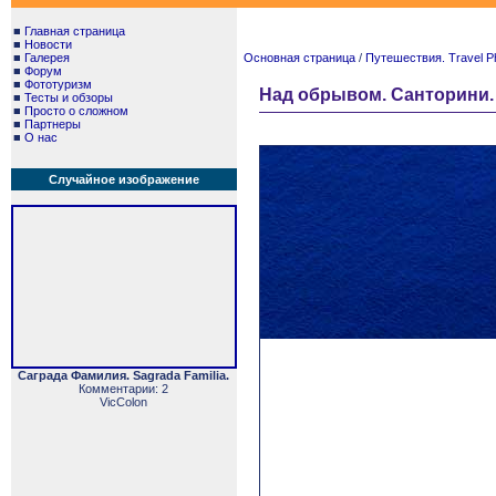
■
Главная страница
■
Новости
■
Галерея
Основная страница
/
Путешествия. Travel P
■
Форум
■
Фототуризм
Над обрывом. Санторини. И
■
Тесты и обзоры
■
Просто о сложном
■
Партнеры
■
О нас
Случайное изображение
Саграда Фамилия. Sagrada Familia.
Комментарии: 2
VicColon