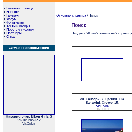
■
Главная страница
■
Новости
■
Галерея
Основная страница
/ Поиск
■
Форум
■
Фототуризм
Поиск
■
Тесты и обзоры
■
Просто о сложном
■
Партнеры
Найдено: 28 изображений на 2 страница
■
О нас
Случайное изображение
Ия. Санторини. Греция. Oia.
Santorini. Greece. 15.
VicColon
1197 / 0.00 / 0
Никонисточки. Nikon Girls. 3
Комментарии: 2
VicColon