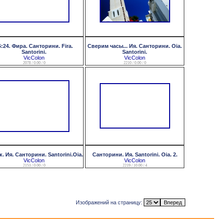
6:24. Фира. Санторини. Fira.
Сверим часы... Ия. Санторини. Oia.
Santorini.
Santorini.
VicColon
VicColon
2078 / 0.00 / 0
2210 / 0.00 / 0
. Ия. Санторини. Santorini.Oia.
Санторини. Ия. Santorini. Oia. 2.
VicColon
VicColon
2153 / 0.00 / 0
2219 / 10.00 / 4
Изображений на страницу: