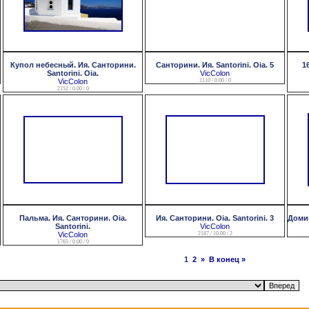
Купол небесный. Ия. Санторини.
Санторини. Ия. Santorini. Oia. 5
1
Santorini. Oia.
VicColon
VicColon
2110 / 0.00 / 0
2152 / 0.00 / 0
Пальма. Ия. Санторини. Oia.
Ия. Санторини. Oia. Santorini. 3
Домик
Santorini.
VicColon
VicColon
2187 / 10.00 / 2
1765 / 0.00 / 0
1
2
»
В конец »