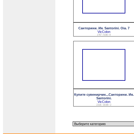
Санторини. Ия. Santorini. Oia. 7
VicColon
1767 / 0.00 / 0
Купите сувенирчик...Санторини. Ия.
Santorini.
VicColon
2318 / 10.00 / 2