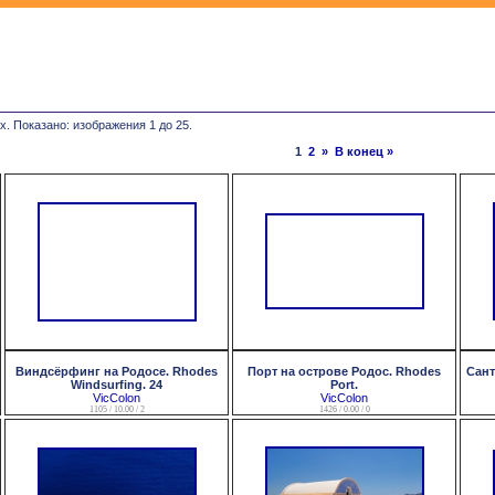
х. Показано: изображения 1 до 25.
1
2
»
В конец »
Виндсёрфинг на Родосе. Rhodes
Порт на острове Родос. Rhodes
Сант
Windsurfing. 24
Port.
VicColon
VicColon
1105 / 10.00 / 2
1426 / 0.00 / 0