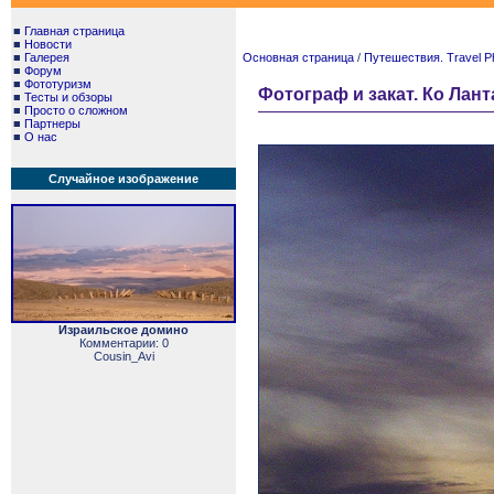
■
Главная страница
■
Новости
■
Галерея
Основная страница
/
Путешествия. Travel P
■
Форум
■
Фототуризм
Фотограф и закат. Ко Ланта
■
Тесты и обзоры
■
Просто о сложном
■
Партнеры
■
О нас
Случайное изображение
Израильское домино
Комментарии: 0
Cousin_Avi