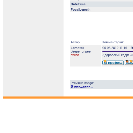
DateTime
FocalLength
Автор:
Комментарий:
Lemotek
06.06.2012 11:16
R
deeper сripeer
offline
Здоровский кадр! О
Previous image:
В ожидании...