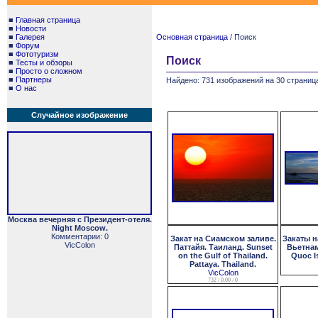
■
Главная страница
■
Новости
■
Галерея
Основная страница
/ Поиск
■
Форум
■
Фототуризм
Поиск
■
Тесты и обзоры
■
Просто о сложном
■
Партнеры
Найдено: 731 изображений на 30 страница
■
О нас
Случайное изображение
Москва вечерняя с Президент-отеля.
Night Moscow.
Комментарии: 0
Закат на Сиамском заливе.
Закаты н
VicColon
Паттайя. Таиланд. Sunset
Вьетнам
on the Gulf of Thailand.
Quoc I
Pattaya. Thailand.
VicColon
732 / 0.00 / 0