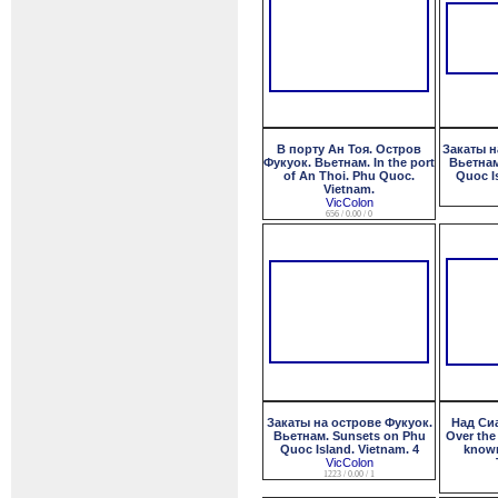
В порту Ан Тоя. Остров
Закаты н
Фукуок. Вьетнам. In the port
Вьетнам
of An Thoi. Phu Quoc.
Quoc I
Vietnam.
VicColon
656 / 0.00 / 0
Закаты на острове Фукуок.
Над Си
Вьетнам. Sunsets on Phu
Over the
Quoc Island. Vietnam. 4
known
VicColon
1223 / 0.00 / 1