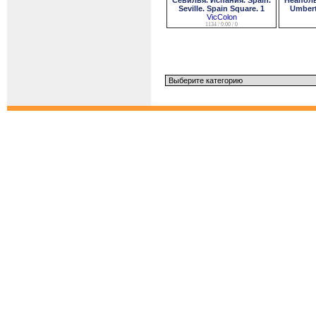
Севилья. Испания. Spain.
Неаполь.
Seville. Spain Square. 1
Umberto
VicColon
1134 / 0.00 / 0